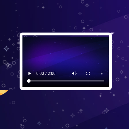
✧
✦
✦
✧
✦
✧
✧
✧
✧
✧
✧
✦
✦
✦
✧
✦
✦
✦
✦
✦
✧
✧
✦
✧
✧
✦
✧
✦
✧
✦
✦
✧
✧
✧
✧
✦
✧
✦
✦
✧
✧
✦
✦
✦
✧
✧
✦
✧
✦
✧
✧
✦
✧
✧
✧
✧
✧
✦
✦
✦
✧
✦
✧
✧
✦
✦
✧
✧
✦
✧
✧
✧
✦
✧
✦
✧
✧
✧
✦
✦
✧
✦
✧
✦
✦
✧
✧
✦
✧
✧
✧
✦
✧
✦
✧
✧
✦
✦