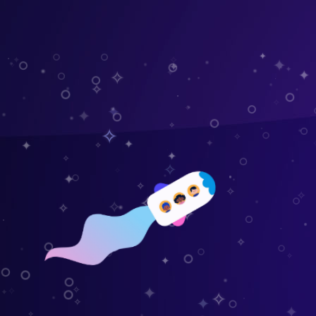
✦
✧
✦
✦
✦
✧
✦
✧
✦
✦
✧
✧
✦
✧
✦
✧
✧
✧
✦
✦
✦
✧
✦
✦
✧
✧
✧
✦
✧
✧
✧
✧
✧
✧
✧
✧
✧
✧
✧
✦
✦
✧
✧
✦
✧
✦
✧
✦
✧