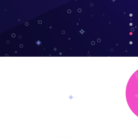
✦
✧
✧
✦
✧
✦
✦
✦
✧
✦
✦
✧
✦
✦
✧
✦
✦
✧
✧
✧
✦
✦
✧
✧
✦
✧
✦
✦
✧
✦
✧
✧
✦
✧
✦
✦
✦
✦
✧
✦
✦
✦
✦
✦
✧
✧
✧